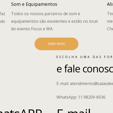
Som e Equipamentos
Al
faz
Todos os nossos parceiros de som e
Te
hás
equipamentos são excelentes e estão no local
mel
do evento Focus e WA.
Che
SAIBA MAIS
ESCOLHA UMA DAS FO
e fale conos
E-mail: atendimento@salasde
WhatsApp: 11 98209-6036