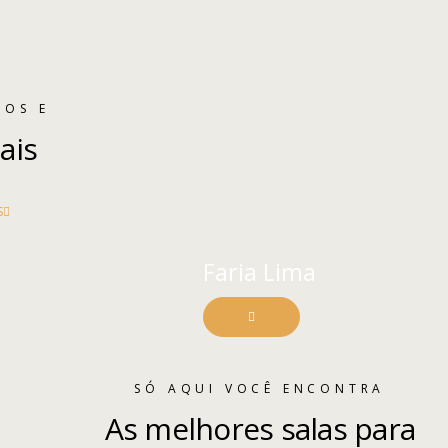
Icons
Jardins
Moema 1
HOS E
ais
Morumbi
Nossos Es
S
Nossos Par
Faria Lima
Page 404
Paulista
SÓ AQUI VOCÊ ENCONTRA
Quem Som
As melhores salas para