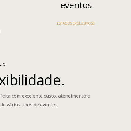
ROOFTOP F
eventos
Terms and 
ESPAÇOS EXCLUSIVOS
a
Vantagens
ULO
xibilidade.
feita com excelente custo, atendimento e
de vários tipos de eventos: