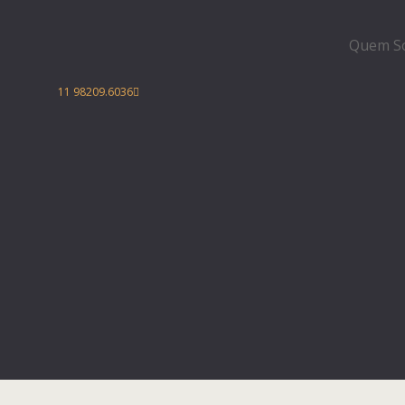
Quem S
11 98209.6036