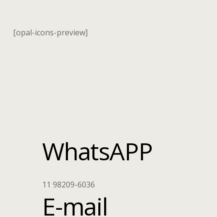
[opal-icons-preview]
WhatsAPP
11 98209-6036
E-mail