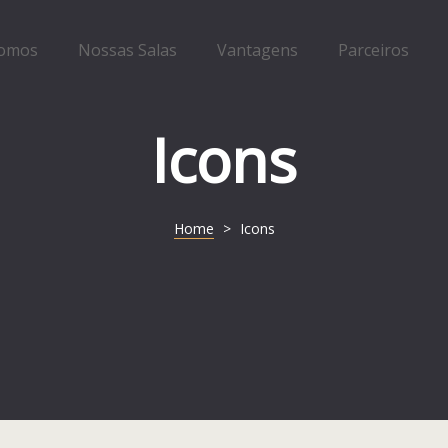
omos
Nossas Salas
Vantagens
Parceiros
Icons
Home
>
Icons