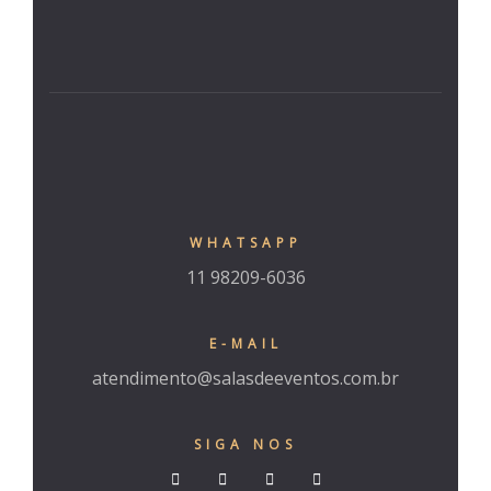
Gallery
Granja Julie
Home 4
Hotel Acco
Hotel Booki
WHATSAPP
11 98209-6036
Hotel Cart
Hotel Chec
E-MAIL
atendimento@salasdeeventos.com.br
Hotel Roo
SIGA NOS
Hotel Than