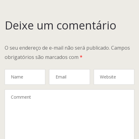
ROOFTOP F
Terms and 
Deixe um comentário
Vantagens
O seu endereço de e-mail não será publicado.
Campos
obrigatórios são marcados com
*