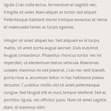
Parceiros
Gallery
ligula. Cras nulla lectus, fermentum et sagittis nec,
fringilla sit amet.
Nam aliquet et tortor sed aliquet.
Contato
Granja Julie
Pellentesque habitant morbi tristique senectus et netus
et malesuada fames ac turpis egestas.
Home 4
Integer sit amet aliquet leo. Sed aliquam ex id turpis
Hotel Acco
mattis, sit amet porta augue laoreet. Duis euismod
Hotel Booki
feugiat consectetur. Phasellus rhoncus tortor nec mi
imperdiet, ut elementum metus vehicula. Maecenas
Hotel Cart
sodales maximus mi sed placerat. Cras nec velit blandit,
Hotel Chec
porta risus a, accumsan tellus. In hac habitasse platea
dictumst. Curabitur mollis nisl sit amet pellentesque
Hotel Roo
congue. Sed feugiat elit et nunc tempor eleifend. Sed ac
porttitor ligula, nec efficitur justo. Nam sit amet sagittis
Hotel Than
diam, id maximus nibh.