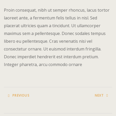
Icons
Proin consequat, nibh ut semper rhoncus, lacus tortor
Jardins
laoreet ante, a fermentum felis tellus in nisl. Sed
placerat ultricies quam a tincidunt. Ut ullamcorper
Moema 1
maximus sem a pellentesque. Donec sodales tempus
Morumbi
libero eu pellentesque. Cras venenatis nisi vel
consectetur ornare. Ut euismod interdum fringilla.
Nossos Es
Donec imperdiet hendrerit est interdum pretium.
Integer pharetra, arcu commodo ornare
Nossos Par
Page 404
Paulista
PREVIOUS
NEXT
Quem Som