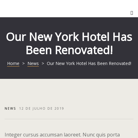
Quem Som
Alimentos e
Nossas Sal
Alphaville
Our New York Hotel Has
Barra Fund
Barra Fund
Been Renovated!
Brooklin
Blog
Home
>
News
>
Our New York Hotel Has Been Renovated!
Centro
Brooklin
Faria Lima
Centro
Granja Julie
Contato
NEWS
12 DE JULHO DE 2019
Morumbi
FAQ
Vantagens
Faria Lima
Integer cursus accumsan laoreet. Nunc quis porta